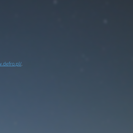
.defro.pl/
.