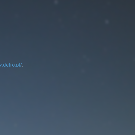
.defro.pl/
.