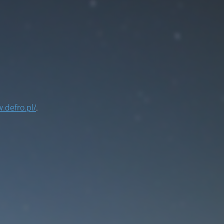
.defro.pl/
.