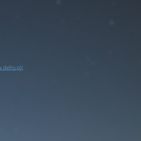
.defro.pl/
.