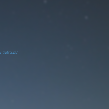
.defro.pl/
.