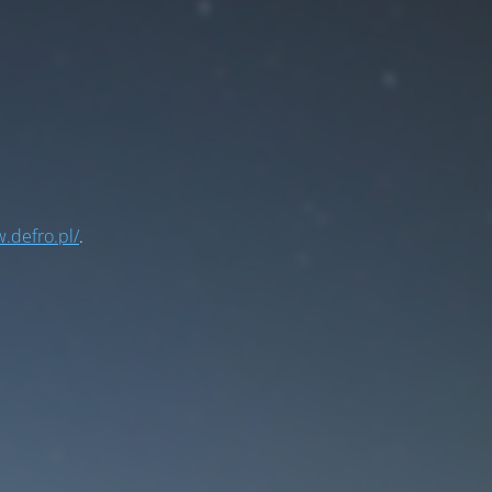
.defro.pl/
.