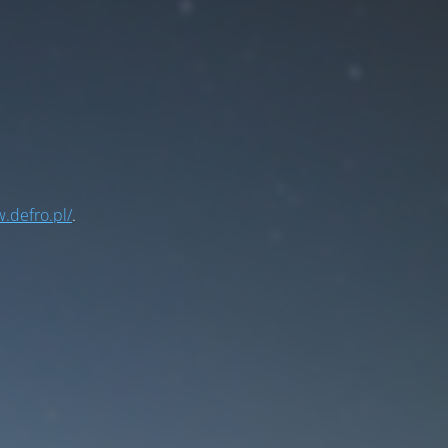
.defro.pl/
.